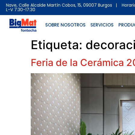
Nave, Calle Alcalde Martín Cobos, 15, 09007 Burgos
| Horario 
L-V 7:30-17:30
SOBRE NOSOTROS
SERVICIOS
PRODU
Etiqueta:
decoraci
Feria de la Cerámica 