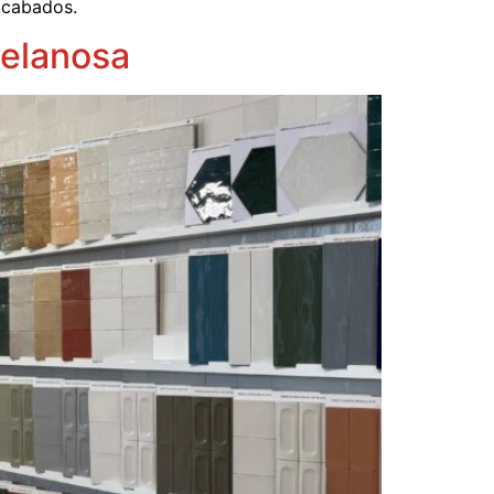
acabados.
celanosa