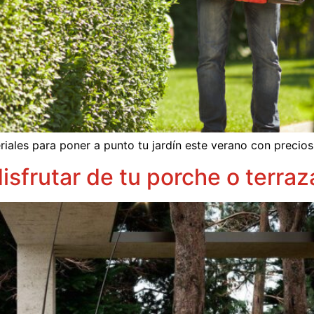
ales para poner a punto tu jardín este verano con precios 
isfrutar de tu porche o terra