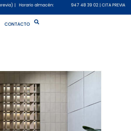
previa) | Horario almacén:
947 48 39 02
|
CITA PREVIA
CONTACTO