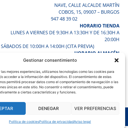
NAVE, CALLE ALCALDE MARTÍN
COBOS, 15, 09007 – BURGOS
947 48 39 02
HORARIO TIENDA
LUNES A VIERNES DE 9:30H A 13:30H Y DE 16:30H A
20:00H
SÁBADOS DE 10:00H A 14:00H (CITA PREVIA)
HORARIO ALMACÉN
LUNES A VIERNES DE 7:30H A 17:30H
Gestionar consentimiento
ENTÉRATE DE TODO
 las mejores experiencias, utilizamos tecnologías como las cookies para
o acceder a la información del dispositivo. El consentimiento de estas
 nos permitirá procesar datos como el comportamiento de navegación o las
ones únicas en este sitio. No consentir o retirar el consentimiento, puede
tivamente a ciertas características y funciones.
EPTAR
DENEGAR
VER PREFERENCIAS
e
Política de cookies
Política de privacidad
Aviso legal