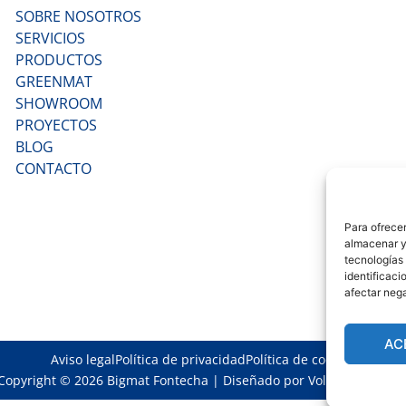
SOBRE NOSOTROS
SERVICIOS
PRODUCTOS
GREENMAT
SHOWROOM
PROYECTOS
BLOG
CONTACTO
Para ofrecer
almacenar y/
tecnologías
identificaci
afectar nega
AC
Aviso legal
Política de privacidad
Política de cookies
Copyright © 2026 Bigmat Fontecha | Diseñado por
Volantis Creativ