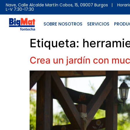
Nave, Calle Alcalde Martín Cobos, 15, 09007 Burgos
| Horario 
L-V 7:30-17:30
SOBRE NOSOTROS
SERVICIOS
PRODU
Etiqueta:
herramie
Crea un jardín con mu