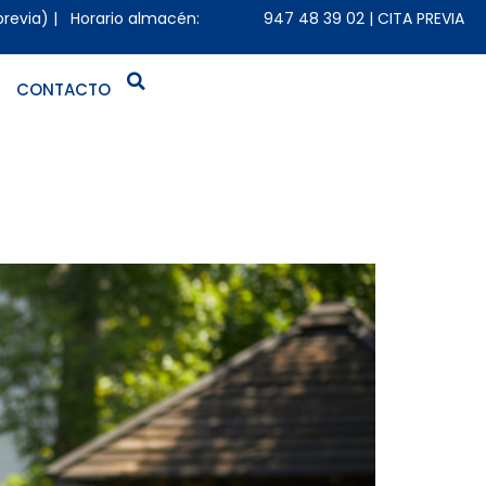
previa) | Horario almacén:
947 48 39 02
|
CITA PREVIA
CONTACTO