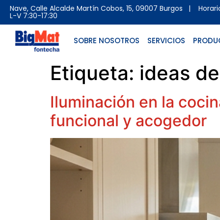
Nave, Calle Alcalde Martín Cobos, 15, 09007 Burgos
| Horario 
L-V 7:30-17:30
SOBRE NOSOTROS
SERVICIOS
PRODU
Etiqueta:
ideas de
Iluminación en la cocin
funcional y acogedor