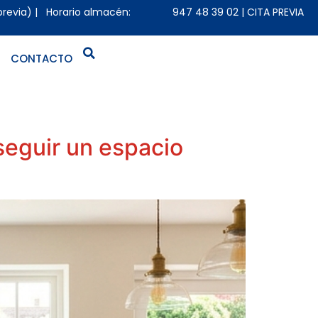
previa) | Horario almacén:
947 48 39 02
|
CITA PREVIA
CONTACTO
nseguir un espacio