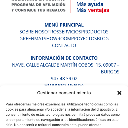
MENÚ PRINCIPAL
SOBRE NOSOTROS
SERVICIOS
PRODUCTOS
GREENMAT
SHOWROOM
PROYECTOS
BLOG
CONTACTO
INFORMACIÓN DE CONTACTO
NAVE, CALLE ALCALDE MARTÍN COBOS, 15, 09007 –
BURGOS
947 48 39 02
HORARIO TIENDA
LUNES A VIERNES DE 9:30H A 13:30H Y DE 16:30H A
Gestionar consentimiento
20:00H
Para ofrecer las mejores experiencias, utilizamos tecnologías como las
SÁBADOS DE 10:00H A 14:00H (CITA PREVIA)
cookies para almacenar y/o acceder a la información del dispositivo. El
HORARIO ALMACÉN
consentimiento de estas tecnologías nos permitirá procesar datos como
LUNES A VIERNES DE 7:30H A 17:30H
el comportamiento de navegación o las identificaciones únicas en este
sitio. No consentir o retirar el consentimiento, puede afectar
ENTÉRATE DE TODO