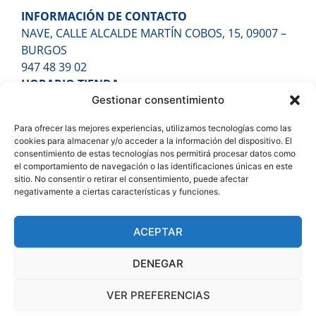
INFORMACIÓN DE CONTACTO
NAVE, CALLE ALCALDE MARTÍN COBOS, 15, 09007 –
BURGOS
947 48 39 02
HORARIO TIENDA
Gestionar consentimiento
LUNES A VIERNES DE 9:30H A 13:30H Y DE 16:30H A
20:00H
Para ofrecer las mejores experiencias, utilizamos tecnologías como las
HORARIO ALMACÉN
cookies para almacenar y/o acceder a la información del dispositivo. El
LUNES A VIERNES DE 7:30H A 17:30H
consentimiento de estas tecnologías nos permitirá procesar datos como
el comportamiento de navegación o las identificaciones únicas en este
ENTÉRATE DE TODO
sitio. No consentir o retirar el consentimiento, puede afectar
negativamente a ciertas características y funciones.
ACEPTAR
DENEGAR
Aviso legal
Política de privacidad
Política de cookies
VER PREFERENCIAS
Copyright © 2026 Bigmat Fontecha | Diseñado por
Volantis