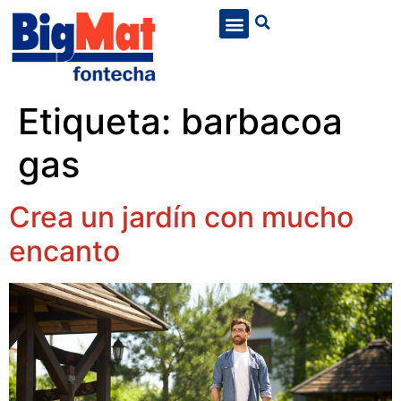
Etiqueta:
barbacoa
gas
Crea un jardín con mucho
encanto