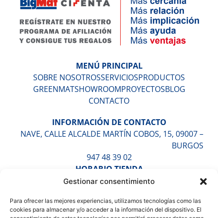
MENÚ PRINCIPAL
SOBRE NOSOTROS
SERVICIOS
PRODUCTOS
GREENMAT
SHOWROOM
PROYECTOS
BLOG
CONTACTO
INFORMACIÓN DE CONTACTO
NAVE, CALLE ALCALDE MARTÍN COBOS, 15, 09007 –
BURGOS
947 48 39 02
HORARIO TIENDA
LUNES A VIERNES DE 9:30H A 13:30H Y DE 16:30H A
Gestionar consentimiento
20:00H
Para ofrecer las mejores experiencias, utilizamos tecnologías como las
SÁBADOS DE 10:00H A 14:00H (CITA PREVIA)
cookies para almacenar y/o acceder a la información del dispositivo. El
HORARIO ALMACÉN