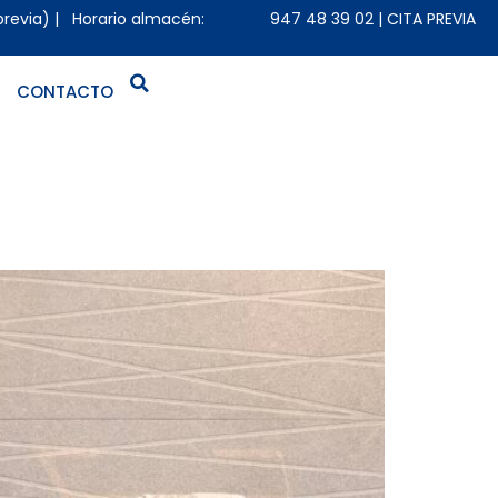
previa) | Horario almacén:
947 48 39 02
|
CITA PREVIA
CONTACTO