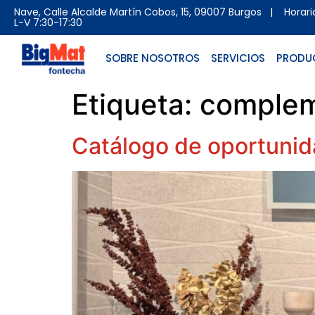
Nave, Calle Alcalde Martín Cobos, 15, 09007 Burgos
| Horario 
L-V 7:30-17:30
SOBRE NOSOTROS
SERVICIOS
PRODU
Etiqueta:
complem
Catálogo de oportuni