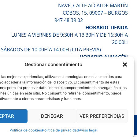
NAVE, CALLE ALCALDE MARTÍN
COBOS, 15, 09007 – BURGOS
947 48 39 02
HORARIO TIENDA
LUNES A VIERNES DE 9:30H A 13:30H Y DE 16:30H A
20:00H
SÁBADOS DE 10:00H A 14:00H (CITA PREVIA)
HORARIO ALMACÉN
LUNES A VIERNES DE 7:30H A 17:30H
Gestionar consentimiento
ENTÉRATE DE TODO
 las mejores experiencias, utilizamos tecnologías como las cookies para
o acceder a la información del dispositivo. El consentimiento de estas
 nos permitirá procesar datos como el comportamiento de navegación o las
ones únicas en este sitio. No consentir o retirar el consentimiento, puede
tivamente a ciertas características y funciones.
EPTAR
DENEGAR
VER PREFERENCIAS
e
Política de cookies
Política de privacidad
Aviso legal