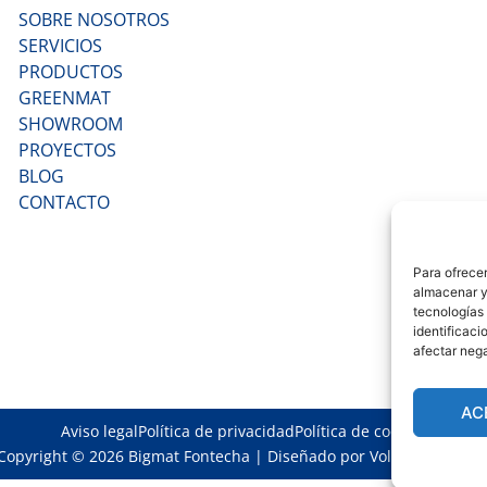
SOBRE NOSOTROS
SERVICIOS
PRODUCTOS
GREENMAT
SHOWROOM
PROYECTOS
BLOG
CONTACTO
Para ofrecer
almacenar y/
tecnologías
identificaci
afectar nega
AC
Aviso legal
Política de privacidad
Política de cookies
Copyright © 2026 Bigmat Fontecha | Diseñado por
Volantis Creativ