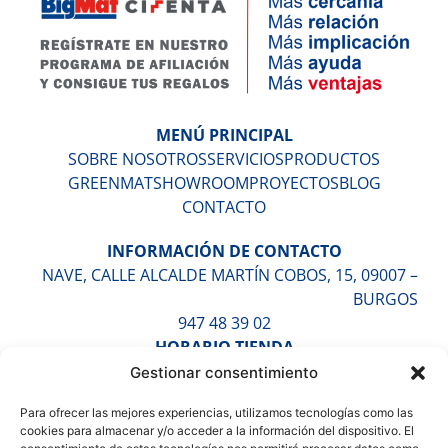
MENÚ PRINCIPAL
SOBRE NOSOTROS
SERVICIOS
PRODUCTOS
GREENMAT
SHOWROOM
PROYECTOS
BLOG
CONTACTO
INFORMACIÓN DE CONTACTO
NAVE, CALLE ALCALDE MARTÍN COBOS, 15, 09007 –
BURGOS
947 48 39 02
HORARIO TIENDA
LUNES A VIERNES DE 9:30H A 13:30H Y DE 16:30H A
Gestionar consentimiento
20:00H
Para ofrecer las mejores experiencias, utilizamos tecnologías como las
SÁBADOS DE 10:00H A 14:00H (CITA PREVIA)
cookies para almacenar y/o acceder a la información del dispositivo. El
HORARIO ALMACÉN