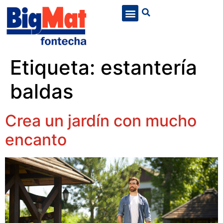
Etiqueta:
estantería
baldas
Crea un jardín con mucho
encanto