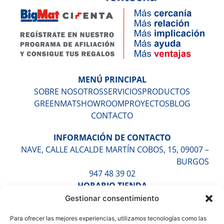
MENÚ PRINCIPAL
SOBRE NOSOTROS
SERVICIOS
PRODUCTOS
GREENMAT
SHOWROOM
PROYECTOS
BLOG
CONTACTO
INFORMACIÓN DE CONTACTO
NAVE, CALLE ALCALDE MARTÍN COBOS, 15, 09007 –
BURGOS
947 48 39 02
HORARIO TIENDA
LUNES A VIERNES DE 9:30H A 13:30H Y DE 16:30H A
Gestionar consentimiento
20:00H
Para ofrecer las mejores experiencias, utilizamos tecnologías como las
SÁBADOS DE 10:00H A 14:00H (CITA PREVIA)