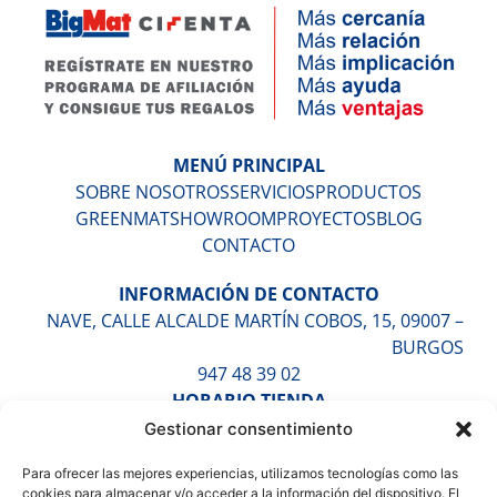
MENÚ PRINCIPAL
SOBRE NOSOTROS
SERVICIOS
PRODUCTOS
GREENMAT
SHOWROOM
PROYECTOS
BLOG
CONTACTO
INFORMACIÓN DE CONTACTO
NAVE, CALLE ALCALDE MARTÍN COBOS, 15, 09007 –
BURGOS
947 48 39 02
HORARIO TIENDA
LUNES A VIERNES DE 9:30H A 13:30H Y DE 16:30H A
Gestionar consentimiento
20:00H
Para ofrecer las mejores experiencias, utilizamos tecnologías como las
SÁBADOS DE 10:00H A 14:00H (CITA PREVIA)
cookies para almacenar y/o acceder a la información del dispositivo. El