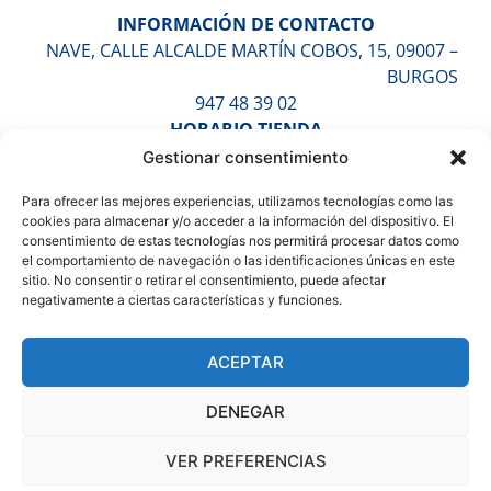
INFORMACIÓN DE CONTACTO
NAVE, CALLE ALCALDE MARTÍN COBOS, 15, 09007 –
BURGOS
947 48 39 02
HORARIO TIENDA
LUNES A VIERNES DE 9:30H A 13:30H Y DE 16:30H A
Gestionar consentimiento
20:00H
Para ofrecer las mejores experiencias, utilizamos tecnologías como las
SÁBADOS DE 10:00H A 14:00H (CITA PREVIA)
cookies para almacenar y/o acceder a la información del dispositivo. El
HORARIO ALMACÉN
consentimiento de estas tecnologías nos permitirá procesar datos como
LUNES A VIERNES DE 7:30H A 17:30H
el comportamiento de navegación o las identificaciones únicas en este
sitio. No consentir o retirar el consentimiento, puede afectar
ENTÉRATE DE TODO
negativamente a ciertas características y funciones.
ACEPTAR
DENEGAR
VER PREFERENCIAS
Copyright © 2026 Bigmat Fontecha | Diseñado por
Volantis