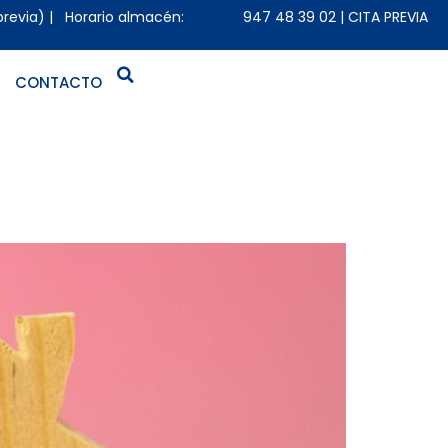
previa) | Horario almacén:
947 48 39 02
|
CITA PREVIA
CONTACTO