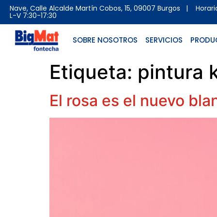
Nave, Calle Alcalde Martín Cobos, 15, 09007 Burgos
| Horario 
L-V 7:30-17:30
SOBRE NOSOTROS
SERVICIOS
PRODU
Etiqueta:
pintura 
El rosa es el nuevo bla