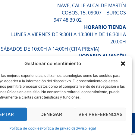
NAVE, CALLE ALCALDE MARTÍN
COBOS, 15, 09007 – BURGOS
947 48 39 02
HORARIO TIENDA
LUNES A VIERNES DE 9:30H A 13:30H Y DE 16:30H A
20:00H
SÁBADOS DE 10:00H A 14:00H (CITA PREVIA)
HORARIO ALMACÉN
LUNES A VIERNES DE 7:30H A 17:30H
Gestionar consentimiento
ENTÉRATE DE TODO
 las mejores experiencias, utilizamos tecnologías como las cookies para
o acceder a la información del dispositivo. El consentimiento de estas
 nos permitirá procesar datos como el comportamiento de navegación o las
ones únicas en este sitio. No consentir o retirar el consentimiento, puede
tivamente a ciertas características y funciones.
EPTAR
DENEGAR
VER PREFERENCIAS
e
Política de cookies
Política de privacidad
Aviso legal