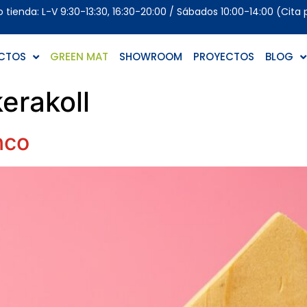
tienda: L-V 9:30-13:30, 16:30-20:00 / Sábados 10:00-14:00 (Cita 
CTOS
GREEN MAT
SHOWROOM
PROYECTOS
BLOG
kerakoll
nco