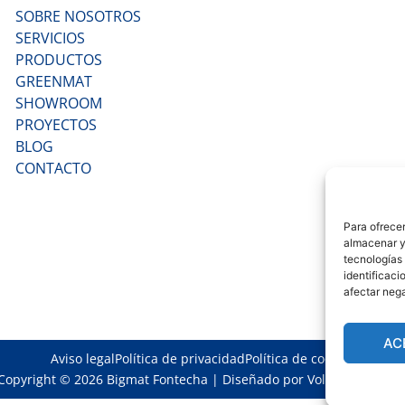
SOBRE NOSOTROS
SERVICIOS
PRODUCTOS
GREENMAT
SHOWROOM
PROYECTOS
BLOG
CONTACTO
Para ofrecer
almacenar y/
tecnologías
identificaci
afectar nega
AC
Aviso legal
Política de privacidad
Política de cookies
Copyright © 2026 Bigmat Fontecha | Diseñado por
Volantis Creativ